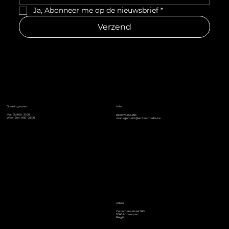
Ja, Abonneer me op de nieuwsbrief
*
Verzend
Info
Openingsuren
Ma - Di: 9:00 - 21:00
BE0774.855.893
Woe - Zon: 9:00 - 23:00
management@andersmedia.be
Adres
Ceulemansstraat 16G
2060 Antwerpen
België