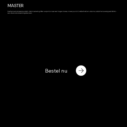
MASTER
Geef je track de laatste polish. Met mastering tillen we je mix naar een hoger niveau: meer punch, helderheid en volume, zodat het overal goed klinkt –
van clubs tot streamingdiensten.
Bestel nu