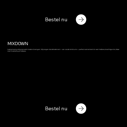
Bestel nu
MIXDOWN
Laat je track professioneel in balans brengen. Wij zorgen dat elk element – van vocals tot drums – perfect samenkomt in een heldere, krachtige mix, klaar
voor mastering of release.
Bestel nu