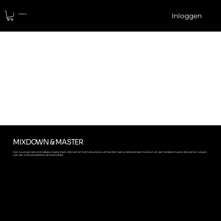
Inloggen
Home
MIXING & MASTERING
Heb je al een opname en wil je deze professioneel laten afwerken? Wij zorgen voor een kraakheldere mix en een krachtige master, klaar voor
release.
MIXDOWN & MASTER
Van ruwe opname tot release-ready track. Wij nemen het hele proces uit handen: een professionele mixdown én een strakke master die samen zorgen
voor een indrukwekkend eindresultaat.