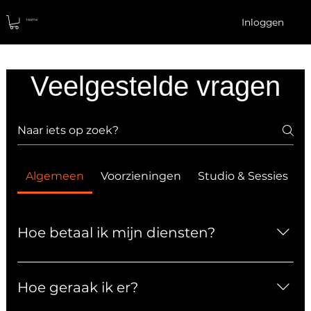
Inloggen
Home
Veelgestelde vragen
Algemeen
Voorzieningen
Studio & Sessies
Hoe betaal ik mijn diensten?
Je kan online betalen via bancontact, Apple Pay,
Google Pay, overschrijving, kredietkaart of PayPal.
Hoe geraak ik er?
Contante betaling is ook mogelijk. Op locatie is