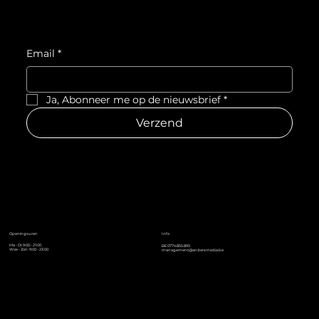
Email
*
Ja, Abonneer me op de nieuwsbrief
*
Verzend
Info
Openingsuren
Ma - Di: 9:00 - 21:00
BE0774.855.893
Woe - Zon: 9:00 - 23:00
management@andersmedia.be