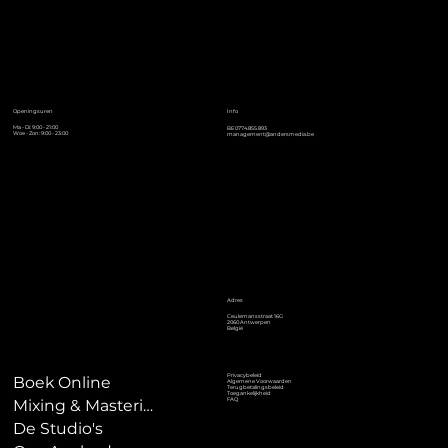
Info
Openingsuren
Ma - Di: 9:00 - 21:00
BE0774.855.893
Woe - Zon: 9:00 - 23:00
management@andersmedia.be
Adres
Ceulemansstraat 16G
2060 Antwerpen
België
Privacybeleid
Boek Online
Algemene Voorwaarden
Terugbetalingsbeleid
Toegankelijkheid
FAQ
Mixing & Mastering
De Studio's