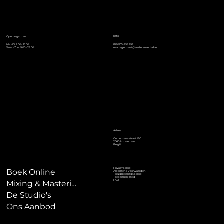
Info
Openingsuren
Ma - Di: 9:00 - 21:00
BE0774.855.893
Woe - Zon: 9:00 - 23:00
management@andersmedia.be
Adres
Ceulemansstraat 16G
2060 Antwerpen
België
Privacybeleid
Boek Online
Algemene Voorwaarden
Terugbetalingsbeleid
Toegankelijkheid
FAQ
Mixing & Mastering
De Studio's
Ons Aanbod