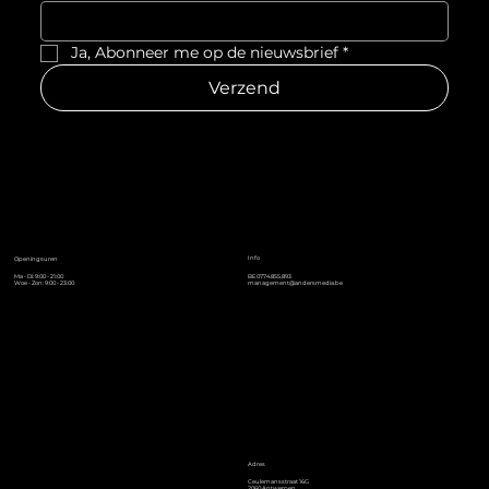
Ja, Abonneer me op de nieuwsbrief
*
Verzend
Info
Openingsuren
Ma - Di: 9:00 - 21:00
BE0774.855.893
Woe - Zon: 9:00 - 23:00
management@andersmedia.be
Adres
Ceulemansstraat 16G
2060 Antwerpen