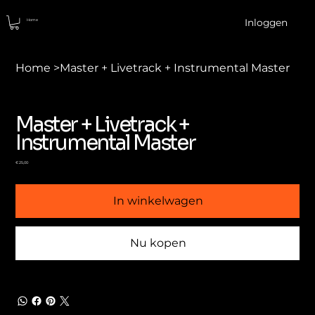
Inloggen
Home
Home
>
Master + Livetrack + Instrumental Master
Master + Livetrack +
Instrumental Master
Prijs
€ 25,00
In winkelwagen
Nu kopen