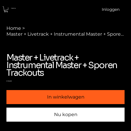
Inloggen
Home
Home
>
Master + Livetrack + Instrumental Master + Sporen Trackouts
Master + Livetrack +
Instrumental Master + Sporen
Trackouts
Prijs
€ 30,00
In winkelwagen
Nu kopen