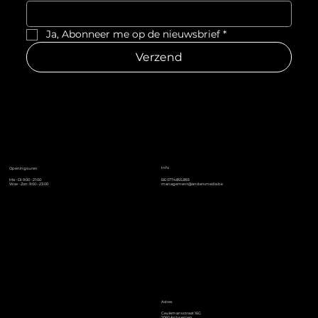
Ja, Abonneer me op de nieuwsbrief
*
Verzend
Info
Openingsuren
Ma - Di: 9:00 - 21:00
BE0774.855.893
Woe - Zon: 9:00 - 23:00
management@andersmedia.be
Adres
Ceulemansstraat 16G
2060 Antwerpen