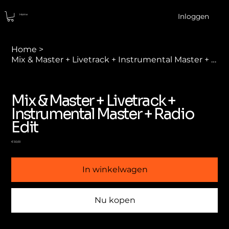
Inloggen
Home
Home
>
Mix & Master + Livetrack + Instrumental Master + Radio Edit
Mix & Master + Livetrack +
Instrumental Master + Radio
Edit
Prijs
€ 50,00
In winkelwagen
Nu kopen