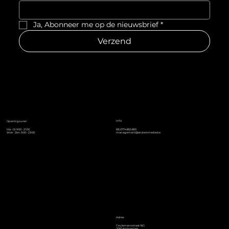
Ja, Abonneer me op de nieuwsbrief
*
Verzend
Info
Openingsuren
Ma - Di: 9:00 - 21:00
BE0774.855.893
Woe - Zon: 9:00 - 23:00
management@andersmedia.be
Adres
Ceulemansstraat 16G
2060 Antwerpen