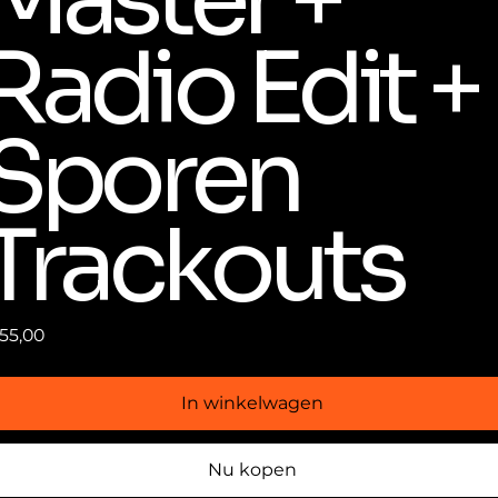
Radio Edit +
Sporen
Trackouts
55,00
In winkelwagen
Nu kopen