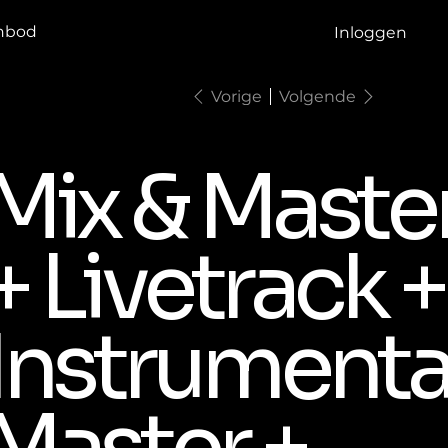
nbod
Inloggen
Vorige
Volgende
Mix & Maste
+ Livetrack +
Instrumenta
Master +