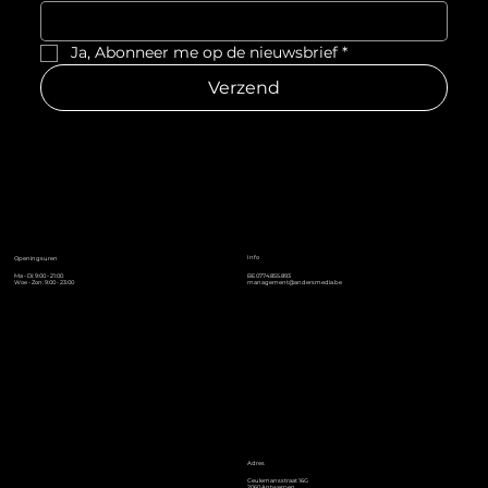
Ja, Abonneer me op de nieuwsbrief
*
Verzend
Info
Openingsuren
Ma - Di: 9:00 - 21:00
BE0774.855.893
Woe - Zon: 9:00 - 23:00
management@andersmedia.be
Adres
Ceulemansstraat 16G
2060 Antwerpen