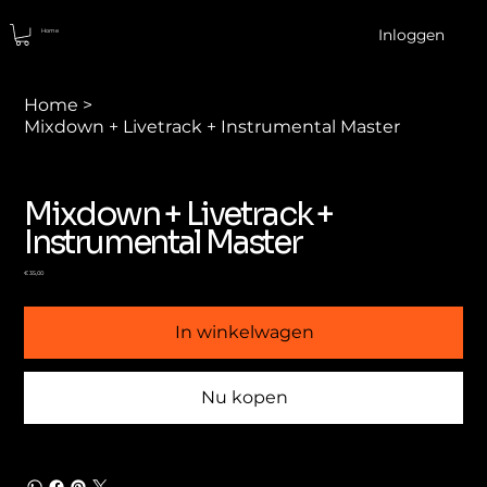
Inloggen
Home
Home
>
Mixdown + Livetrack + Instrumental Master
Mixdown + Livetrack +
Instrumental Master
Prijs
€ 35,00
In winkelwagen
Nu kopen