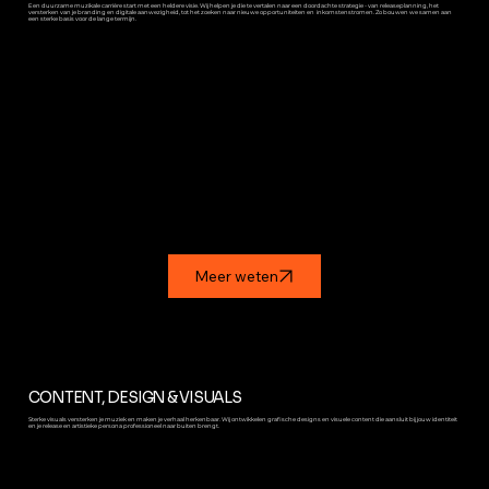
Een duurzame muzikale carrière start met een heldere visie. Wij helpen je die te vertalen naar een doordachte strategie - van releaseplanning, het
versterken van je branding en digitale aanwezigheid, tot het zoeken naar nieuwe opportuniteiten en inkomstenstromen. Zo bouwen we samen aan
een sterke basis voor de lange termijn.
Meer weten
CONTENT, DESIGN & VISUALS
Sterke visuals versterken je muziek en maken je verhaal herkenbaar. Wij ontwikkelen grafische designs en visuele content die aansluit bij jouw identiteit
en je release en artistieke persona professioneel naar buiten brengt.