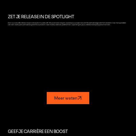
ZET JE RELEASE IN DE SPOTLIGHT
Een succesvolle release stopt niet bij de muziek zelf. Als promotor zorgen wij dat jouw project de zichtbaarheid krijgt die het verdient. Van het opstellen
van een sterk persverhaal tot gerichte outreach naar media, radio en platformen: wij brengen jouw release tot bij de juiste mensen.
Meer weten
GEEF JE CARRIÈRE EEN BOOST