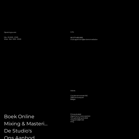
Info
Openingsuren
Ma - Di: 9:00 - 21:00
BE0774.855.893
Woe - Zon: 9:00 - 23:00
management@andersmedia.be
Adres
Ceulemansstraat 16G
2060 Antwerpen
België
Privacybeleid
Boek Online
Algemene Voorwaarden
Terugbetalingsbeleid
Toegankelijkheid
FAQ
Mixing & Mastering
De Studio's
Ons Aanbod