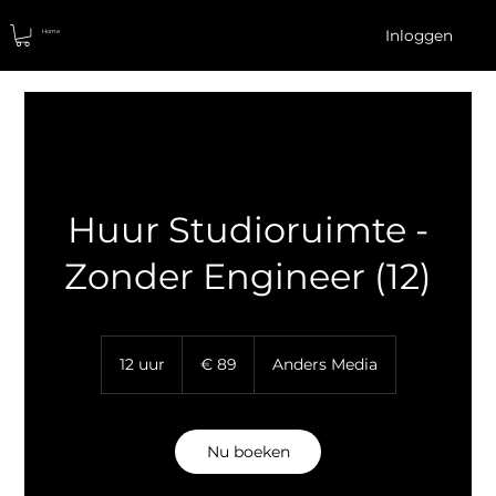
Inloggen
Home
Huur Studioruimte -
Zonder Engineer (12)
89
euro
12 uur
1
€ 89
Anders Media
2
u
u
r
Nu boeken