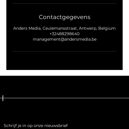
Contactgegevens
Anders Media, Ceulemansstraat, Antwerp, Belgium
+32488298640
management@andersmedia.be
Schrijf je in op onze nieuwsbrief
Schrijf je in op onze nieuwsbrief