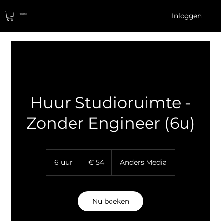
Inloggen
Home
Huur Studioruimte -
Zonder Engineer (6u)
54
euro
6 uur
6
€ 54
Anders Media
u
u
r
Nu boeken