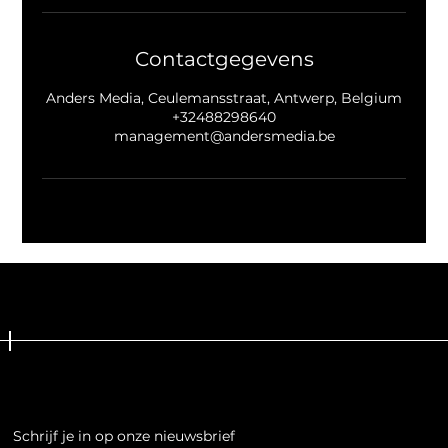
Contactgegevens
Anders Media, Ceulemansstraat, Antwerp, Belgium
+32488298640
management@andersmedia.be
Schrijf je in op onze nieuwsbrief
Schrijf je in op onze nieuwsbrief