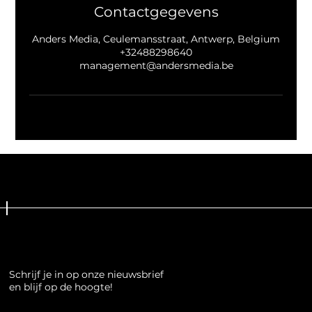
Contactgegevens
Anders Media, Ceulemansstraat, Antwerp, Belgium
+32488298640
management@andersmedia.be
Schrijf je in op onze nieuwsbrief
Schrijf je in op onze nieuwsbrief
en blijf op de hoogte!
en blijf op de hoogte!