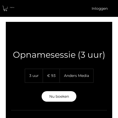
Inloggen
Home
Opnamesessie (3 uur)
93
euro
3 uur
3
€ 93
Anders Media
u
u
r
Nu boeken