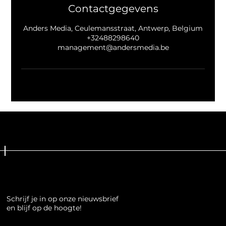
Contactgegevens
Anders Media, Ceulemansstraat, Antwerp, Belgium
+32488298640
management@andersmedia.be
Schrijf je in op onze nieuwsbrief
Schrijf je in op onze nieuwsbrief
en blijf op de hoogte!
en blijf op de hoogte!