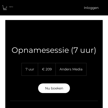
Inloggen
Home
Opnamesessie (7 uur)
209
euro
7 uur
7
€ 209
Anders Media
u
u
r
Nu boeken